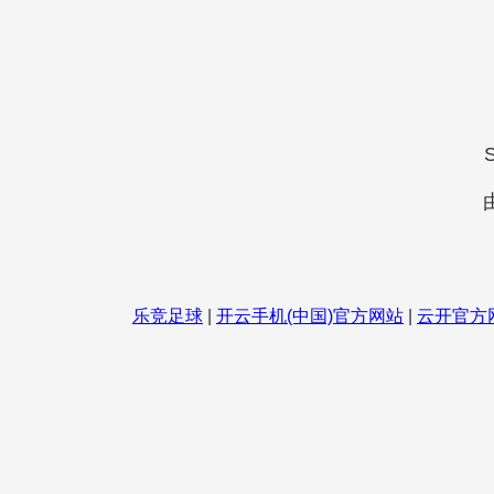
S
乐竞足球
|
开云手机(中国)官方网站
|
云开官方